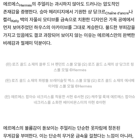
에르메스
의 주얼리는 과시하지 않아도 드러나는 압도적인
Hermès
존재감을 증명한다. 승마 헤리티지에서 기원한 샹 당크르
나
Chaîne d'ancre
켈리
백의 자물쇠 모티브를 금속으로 치환한 디자인은 가죽 공예에서
Kelly
먼저 보여주었던 하우스의 아카이브를 그대로 계승한다. 볼드한 부피감을
가지고 있음에도 결코 과장되어 보이지 않는 이유는 에르메스만의 완벽한
비례감과 절제미 덕분이다.
(왼) 로즈 골드 소재의 끌루 드 H 펜던트 스몰 모델 (오) 로즈 골드 소재의 샹 당크르 링
스몰 모델 ©Hermès
(왼) 로즈 골드 소재의 파랑돌 브레이슬릿 엑스 스몰 모델 (오) 로즈 골드 소재의 에샤페
이어링 스몰 모델 ©Hermès
(왼) 에르메스 팝아슈 네크리스를 착용한 서현 ©서현 (오) 캐주얼 룩에 에르메스 팝아슈
네크리스를 소화한 베이비몬스터의 아현 ©아현
에르메스의 볼륨감이 돋보이는 주얼리는 단순한 옷차림에 정돈된
무게감을 부여한다. 이는 단순히 무거운 금속을 걸쳤다는 느낌이 아니라,