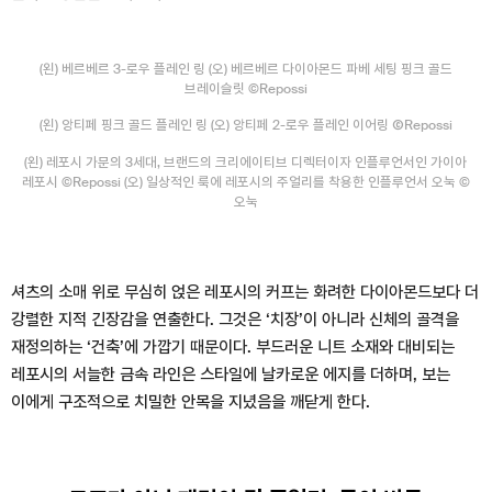
(왼) 베르베르 3-로우 플레인 링 (오) 베르베르 다이아몬드 파베 세팅 핑크 골드
브레이슬릿 ©Repossi
(왼) 앙티페 핑크 골드 플레인 링 (오) 앙티페 2-로우 플레인 이어링 ⒸRepossi
(왼) 레포시 가문의 3세대, 브랜드의 크리에이티브 디렉터이자 인플루언서인 가이아
레포시 ©Repossi (오) 일상적인 룩에 레포시의 주얼리를 착용한 인플루언서 오눅 ©
오눅
셔츠의 소매 위로 무심히 얹은 레포시의 커프는 화려한 다이아몬드보다 더
강렬한 지적 긴장감을 연출한다. 그것은 ‘치장’이 아니라 신체의 골격을
재정의하는 ‘건축’에 가깝기 때문이다. 부드러운 니트 소재와 대비되는
레포시의 서늘한 금속 라인은 스타일에 날카로운 에지를 더하며, 보는
이에게 구조적으로 치밀한 안목을 지녔음을 깨닫게 한다.