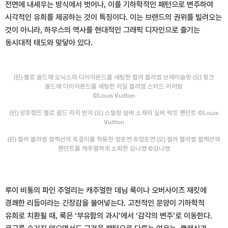
전면에 내세우는 방식에서 벗어나, 이를 기하학적인 패턴으로 변주하여
시각적인 유희를 제공하는 것이 특징이다. 이는 브랜드의 권위를 빌려오는
것이 아니라, 하우스의 역사를 현대적인 그래픽 디자인으로 즐기는
동시대적 태도와 맞닿아 있다.
(왼) 옐로 골드에 오닉스와 다이아몬드를 세팅한 컬러 블라썸 브레이슬릿 (오) 핑크
골드에 다이아몬드를 세팅한 이딜 블라썸 스터드 이어링
©Louis Vuitton
(왼) 앙프렝뜨 옐로 골드 라지 반지 (오) 스털링 실버 소재의 실버 락킷 펜던트 ©Louis
Vuitton
(왼) 컬러 블라썸 컬렉션의 목걸이를 착용한 정호연 ©정호연 (오) 컬러 블라썸 컬렉션의
펜던트를 캐주얼하게 소화한 김나영 ©김나영
루이 비통의 파인 주얼리는 캐주얼한 데님 룩이나 오버사이즈 재킷에
경쾌한 리듬이라는 긴장감을 불어넣는다. 고전적인 문양이 기하학적
유희로 치환될 때, 룩은 ‘부유함의 과시’에서 ‘감각의 변주’로 이동한다.