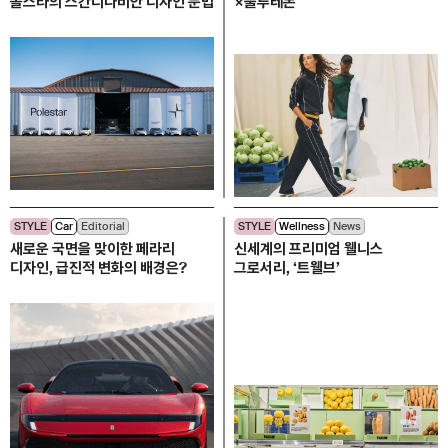
폴스타의 스칸디나비안 디자인 문법
×룰루레몬
STYLE
Car
Editorial
STYLE
Wellness
News
새로운 국면을 맞이한 페라리
신세계의 프리미엄 웰니스
디자인, 급진적 변화의 배경은?
그로서리, ‘트웰브’