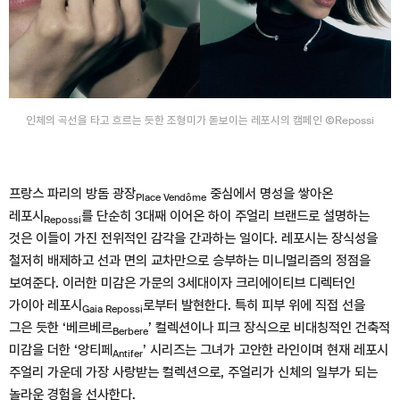
인체의 곡선을 타고 흐르는 듯한 조형미가 돋보이는 레포시의 캠페인 ⒸRepossi
프랑스 파리의 방돔 광장
중심에서 명성을 쌓아온
Place Vendôme
레포시
를 단순히 3대째 이어온 하이 주얼리 브랜드로 설명하는
Repossi
것은 이들이 가진 전위적인 감각을 간과하는 일이다. 레포시는 장식성을
철저히 배제하고 선과 면의 교차만으로 승부하는 미니멀리즘의 정점을
보여준다. 이러한 미감은 가문의 3세대이자 크리에이티브 디렉터인
가이아 레포시
로부터 발현한다. 특히 피부 위에 직접 선을
Gaia Repossi
그은 듯한 ‘베르베르
’ 컬렉션이나 피크 장식으로 비대칭적인 건축적
Berbere
미감을 더한 ‘앙티페
’ 시리즈는 그녀가 고안한 라인이며 현재 레포시
Antifer
주얼리 가운데 가장 사랑받는 컬렉션으로, 주얼리가 신체의 일부가 되는
놀라운 경험을 선사한다.