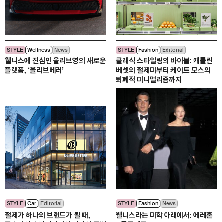
STYLE
Wellness
News
STYLE
Fashion
Editorial
웰니스에 진심인 올리브영의 새로운
클래식 스타일링의 바이블: 캐롤린
플랫폼, ‘올리브베러’
베셋의 절제미부터 케이트 모스의
퇴폐적 미니멀리즘까지
STYLE
Car
Editorial
STYLE
Fashion
News
절제가 하나의 브랜드가 될 때,
웰니스라는 미학 아래에서: 에레혼