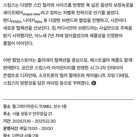
스킴스는 다양한 스킨 컬러와 사이즈를 반영한 폭 넓은 옵션의 보정속옷을
셰이프웨어
라고 칭하는 차별화 전략으로 인기를 끌었다.
shape wear
펜디
, 나이키
등 다양한 브랜드와 협업을 진행하고, 시즌마다
FENDI
Nike
새로운 컬렉션을 선보인다. 킴 카다시안의 브랜드라는 사실만으로 주목을
받기 시작했지만, 어느새 7년 차에 접어들었으며 제품성을 인정받아
품절이 이어진다.
이번 팝업스토어는 홀리데이 컬렉션을 중심으로, 베스트셀러 제품도 함께
판매한다. 공간은 스킴스의 아이덴티티를 반영한 시그니처 인테리어
콘셉트로 디자인돼, 소프트톤의 컬러 팔레트와 케이블니트 꼬임 디테일,
스킴스의 방향성을 담은 마네킹 등으로 꾸며졌다.
장소
톰그레이하운드 TOMG. 성수 1층
주소
서울 성동구 연무장길 21
기간
2025.11.16 – 2025.12.30
운영시간
매일 11:00 – 20:00
장소
더현대 서울 2층