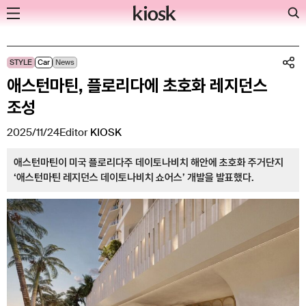
Skip
STYLE
Car
News
to
애스턴마틴, 플로리다에 초호화 레지던스
content
조성
2025/11/24
Editor
KIOSK
애스턴마틴이 미국 플로리다주 데이토나비치 해안에 초호화 주거단지
‘애스턴마틴 레지던스 데이토나비치 쇼어스’ 개발을 발표했다.