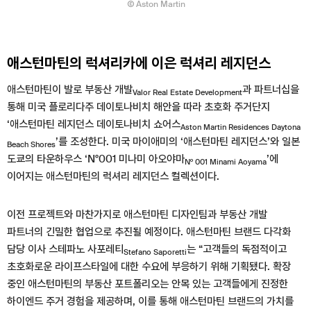
Aston Martin
애스턴마틴의 럭셔리카에 이은 럭셔리 레지던스
애스턴마틴이 발로 부동산 개발
과 파트너십을
Valor Real Estate Development
통해 미국 플로리다주 데이토나비치 해안을 따라 초호화 주거단지
‘애스턴마틴 레지던스 데이토나비치 쇼어스
Aston Martin Residences Daytona
’를 조성한다. 미국 마이애미의 ‘애스턴마틴 레지던스’와 일본
Beach Shores
도쿄의 타운하우스 ‘N°001 미나미 아오야마
’에
Nº 001 Minami Aoyama
이어지는 애스턴마틴의 럭셔리 레지던스 컬렉션이다.
이전 프로젝트와 마찬가지로 애스턴마틴 디자인팀과 부동산 개발
파트너의 긴밀한 협업으로 추진될 예정이다. 애스턴마틴 브랜드 다각화
담당 이사 스테파노 사포레티
는 “고객들의 독점적이고
Stefano Saporetti
초호화로운 라이프스타일에 대한 수요에 부응하기 위해 기획됐다. 확장
중인 애스턴마틴의 부동산 포트폴리오는 안목 있는 고객들에게 진정한
하이엔드 주거 경험을 제공하며, 이를 통해 애스턴마틴 브랜드의 가치를