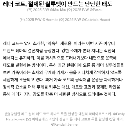
레더 코트, 절제된 실루엣이 만드는 단단한 태도
(왼) 2025 F/W ⒸMiu Miu (오) 2025 F/W ⒸPatou
(왼) 2025 F/W ⒸHermès (오) 2025 F/W ⒸGabriela Hearst
레더 코트는 앞서 소개한, ‘익숙한 새로움’ 이라는 이번 시즌 아우터
트렌드 테마의 결론처럼 등장한다. 강한 소재가 본래 지니는 직진적
에너지는 유지하되, 이를 과시적으로 드러내기보다 내면으로 응축해
태도로 발현하는 방식이다. 특히 최근 런웨이에 오른 롱 레더 실루엣들을
보면 가죽이라는 소재의 무게와 기세가 몸을 지나치게 장악하지 않도록
세심하게 조율되고 있다. 과거 가죽 코트의 공식처럼 윤광을 과시하거나
장식적 요소를 더해 무게를 키우는 대신, 매트한 표면과 정제된 라인을
통해 레더가 지닌 강도를 한층 더 세련된 방식으로 드러내는 것이다.
(왼) 강렬한 레드 컬러 레드 코트 하나로 룩을 완성한 에밀리 라타이코프스키. ⒸEmily
Ratajkowski (오) 아워글래스 라인의 싱글 버튼 레더 코트로 룩을 완성한 켄달 제너.
ⒸKendall Jenner