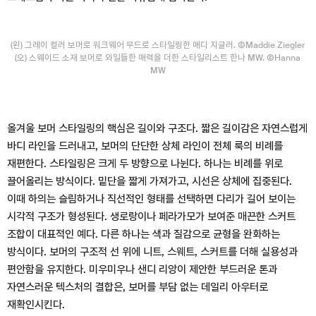
(왼) 그레이 컬러 보머로 워크웨어 무드로 스타일링한 매디 지글러. ⒸMaddie Ziegler
(오) 스웨이드 소재 보머로 와일들한 매력을 더한 스타일리스트 한나 MW. ⒸHanna
MW
올겨울 보머 스타일링의 핵심은 길이와 구조다. 짧은 길이감은 자연스럽게
바디 라인을 드러내고, 보머의 단단한 상체 라인이 전체 룩의 비례를
재편한다. 스타일링은 크게 두 방향으로 나뉜다. 하나는 비례를 위로
끌어올리는 방식이다. 밑단을 짧게 가져가고, 시선은 상체에 집중된다.
이때 하의는 슬림하거나 직선적인 형태를 선택하면 다리가 길어 보이는
시각적 구조가 형성된다. 생로랑이나 페라가모가 보여준 매끈한 스커트
조합이 대표적인 예다. 다른 하나는 색과 질감으로 균형을 완화하는
방식이다. 보머의 구조적 선 위에 니트, 스웨트, 스커트를 더해 실용성과
편안함을 유지한다. 미우미우나 샌디 리앙이 제안한 부드러운 톤과
자연스러운 텍스처의 결합은, 보머를 부담 없는 데일리 아우터로
재확인시킨다.