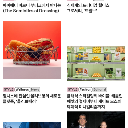
마이애미 마르니 부티크에서 만나는
신세계의 프리미엄 웰니스
〈The Semiotics of Dressing〉
그로서리, ‘트웰브’
STYLE
Wellness
News
STYLE
Fashion
Editorial
웰니스에 진심인 올리브영의 새로운
클래식 스타일링의 바이블: 캐롤린
플랫폼, ‘올리브베러’
베셋의 절제미부터 케이트 모스의
퇴폐적 미니멀리즘까지