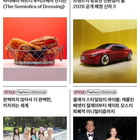
마이애미 마르니 부티크에서 만나는
브랜드의 중요한 전환점이 될
〈The Semiotics of Dressing〉
2026 공개 예정 신차 3
STYLE
Fashion
Editorial
STYLE
Fashion
Editorial
완벽하지 않아서 더 완벽한,
클래식 스타일링의 바이블: 캐롤린
키키라는 세계
베셋의 절제미부터 케이트 모스의
퇴폐적 미니멀리즘까지