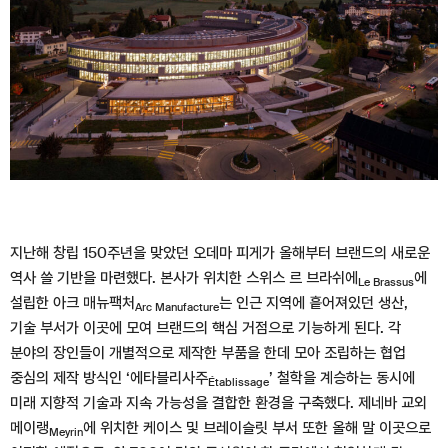
지난해 창립 150주년을 맞았던 오데마 피게가 올해부터 브랜드의 새로운
역사 쓸 기반을 마련했다. 본사가 위치한 스위스 르 브라쉬에
에
Le Brassus
설립한 아크 매뉴팩처
는 인근 지역에 흩어져있던 생산,
Arc Manufacture
기술 부서가 이곳에 모여 브랜드의 핵심 거점으로 기능하게 된다. 각
분야의 장인들이 개별적으로 제작한 부품을 한데 모아 조립하는 협업
중심의 제작 방식인 ‘에타블리사주
’ 철학을 계승하는 동시에
Établissage
미래 지향적 기술과 지속 가능성을 결합한 환경을 구축했다. 제네바 교외
메이랭
에 위치한 케이스 및 브레이슬릿 부서 또한 올해 말 이곳으로
Meyrin