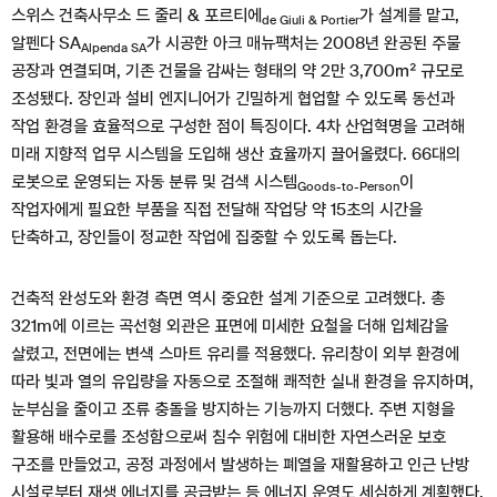
스위스 건축사무소 드 줄리 & 포르티에
가 설계를 맡고,
de Giuli & Portier
알펜다 SA
가 시공한 아크 매뉴팩처는 2008년 완공된 주물
Alpenda SA
공장과 연결되며, 기존 건물을 감싸는 형태의 약 2만 3,700㎡ 규모로
조성됐다. 장인과 설비 엔지니어가 긴밀하게 협업할 수 있도록 동선과
작업 환경을 효율적으로 구성한 점이 특징이다. 4차 산업혁명을 고려해
미래 지향적 업무 시스템을 도입해 생산 효율까지 끌어올렸다. 66대의
로봇으로 운영되는 자동 분류 및 검색 시스템
이
Goods-to-Person
작업자에게 필요한 부품을 직접 전달해 작업당 약 15초의 시간을
단축하고, 장인들이 정교한 작업에 집중할 수 있도록 돕는다.
건축적 완성도와 환경 측면 역시 중요한 설계 기준으로 고려했다. 총
321m에 이르는 곡선형 외관은 표면에 미세한 요철을 더해 입체감을
살렸고, 전면에는 변색 스마트 유리를 적용했다. 유리창이 외부 환경에
따라 빛과 열의 유입량을 자동으로 조절해 쾌적한 실내 환경을 유지하며,
눈부심을 줄이고 조류 충돌을 방지하는 기능까지 더했다. 주변 지형을
활용해 배수로를 조성함으로써 침수 위험에 대비한 자연스러운 보호
구조를 만들었고, 공정 과정에서 발생하는 폐열을 재활용하고 인근 난방
시설로부터 재생 에너지를 공급받는 등 에너지 운영도 세심하게 계획했다.