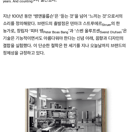
>이 출간했다.
years. And counting
지난 100년 동안 ‘뱅앤올룹슨’은 ‘듣는 것’을 넘어 ‘느끼는 것’으로서의
소리를 정의해왔다. 브랜드의 출발점은 덴마크 스트루에르
의 한
Struer
농가로, 창립자 ‘피터 뱅
’과 ‘스벤 올루프센
’은
Peter Boas Bang
Svend Olufsen
기술은 기능적이면서도 아름다워야 한다는 신념 아래, 음향과 디자인의
결합을 실험했다. 이 단순한 철학은 한 세기를 지나 오늘날까지 브랜드의
정체성을 규정하고 있다.