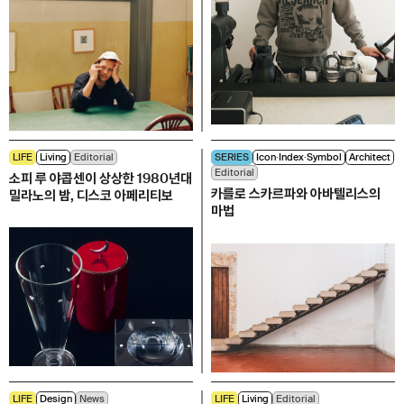
LIFE
Living
Editorial
SERIES
Icon∙Index∙Symbol
Architect
Editorial
소피 루 야콥센이 상상한 1980년대
카를로 스카르파와 아바텔리스의
밀라노의 밤, 디스코 아페리티보
마법
LIFE
Design
News
LIFE
Living
Editorial