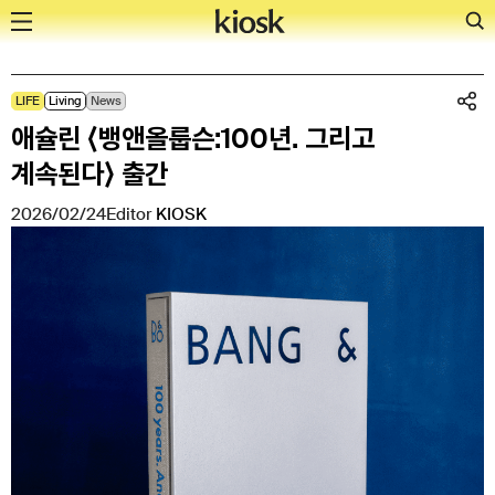
Skip
LIFE
Living
News
to
애슐린 ⟨뱅앤올룹슨:100년. 그리고
content
계속된다⟩ 출간
2026/02/24
Editor
KIOSK