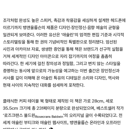
조각처럼 완성도 높은 스피커, 촉감과 착용감을 세심하게 설계한 헤드폰에
이르기까지 뱅앤올룹슨의 제품은 디자인·장인정신·음향 예술의 균형을
일관되게 보여준다. 이러한 유산은 ‘애슐린’의 엄격한 편집 기준과 시각적
스토리텔링을 통해 한 권의 기념비적인 특별판으로 정리됐다. 엄선된
사진과 아카이브 자료, 생생한 증언을 통해 책은 브랜드가 선구적 실험을
거쳐 세계적인 디자인 아이콘으로 자리 잡기까지의 여정을 촘촘히
따라간다. 한 세기에 걸친 창의성과 정밀함, 그리고 변치 않는 스타일을
증명하는 동시에 앞으로의 가능성을 예고하는 이번 출간은 장인정신과
서사를 깊이 이해해 온 아술린 특유의 디테일은 소리와 디자인, 역사와
현재 사이의 지속적인 대화를 섬세하게 포착한다.
클래식한 커피 테이블 북 형태로 제작된 이 책은 가로 28cm, 세로
35.5cm 크기에 총 231페이지 분량으로 완성되었으며, 베스트셀러 작가
‘로즈크랜스 볼드윈
’의 오리지널 글이 수록되었다고. 전
Rosecrans Baldwin
세계 애슐린 부티크와 애슐린 웹사이트, 뱅앤올룹슨 온라인과 오프라인