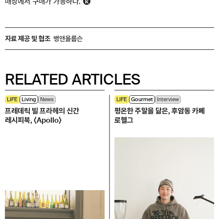
매장에서 구매가 가능하다.
자료 제공 및 협조
뱅앤올룹슨
RELATED ARTICLES
LIFE
Living
News
LIFE
Gourmet
Interview
프레데릭 빌 프라헤의 신간
평온한 주말을 닮은, 후암동 카페
레시피북, 〈Apollo〉
로헬그