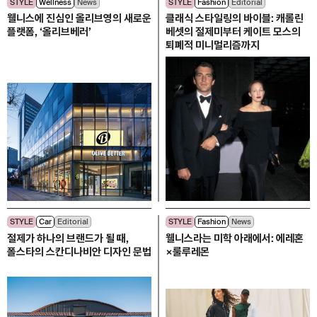
STYLE
Wellness
News
STYLE
Fashion
Editorial
웰니스에 진심인 올리브영의 새로운
클래식 스타일링의 바이블: 캐롤린
플랫폼, ‘올리브베러’
베셋의 절제미부터 케이트 모스의
퇴폐적 미니멀리즘까지
STYLE
Car
Editorial
STYLE
Fashion
News
절제가 하나의 브랜드가 될 때,
웰니스라는 미학 아래에서: 에레혼
폴스타의 스칸디나비안 디자인 문법
×룰루레몬