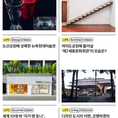
LIFE
Design
News
LIFE
Architect
News
도산공원에 상륙한 뉴욕현대미술관
여의도공원에 들어설
‘제2세종문화회관’의 모습은?
LIFE
Gourmet
News
LIFE
Living
Editorial
세계 10대 바 ‘지거 앤 포니’,
디자인 도시의 이면, 코펜하겐의