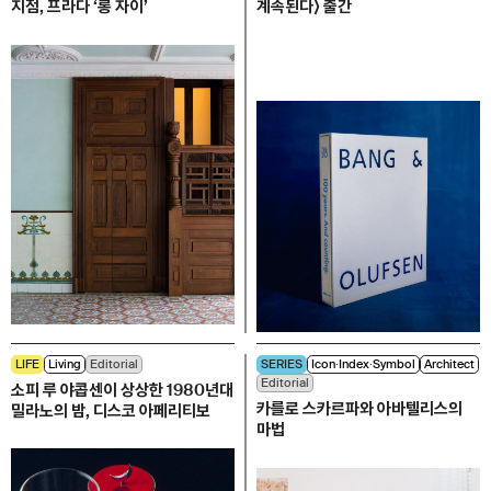
지점, 프라다 ‘롱 자이’
계속된다⟩ 출간
LIFE
Living
Editorial
SERIES
Icon∙Index∙Symbol
Architect
Editorial
소피 루 야콥센이 상상한 1980년대
카를로 스카르파와 아바텔리스의
밀라노의 밤, 디스코 아페리티보
마법