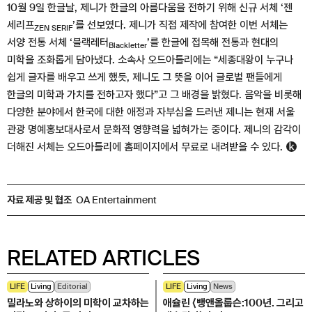
10월 9일 한글날, 제니가 한글의 아름다움을 전하기 위해 신규 서체 ‘젠
세리프
’를 선보였다. 제니가 직접 제작에 참여한 이번 서체는
ZEN SERIF
서양 전통 서체 ‘블랙레터
’를 한글에 접목해 전통과 현대의
Blackletter
미학을 조화롭게 담아냈다. 소속사 오드아틀리에는 “세종대왕이 누구나
쉽게 글자를 배우고 쓰게 했듯, 제니도 그 뜻을 이어 글로벌 팬들에게
한글의 미학과 가치를 전하고자 했다”고 그 배경을 밝혔다. 음악을 비롯해
다양한 분야에서 한국에 대한 애정과 자부심을 드러낸 제니는 현재 서울
관광 명예홍보대사로서 문화적 영향력을 넓혀가는 중이다. 제니의 감각이
더해진 서체는 오드아틀리에 홈페이지에서 무료로 내려받을 수 있다.
자료 제공 및 협조
OA Entertainment
RELATED ARTICLES
LIFE
Living
Editorial
LIFE
Living
News
밀라노와 상하이의 미학이 교차하는
애슐린 ⟨뱅앤올룹슨:100년. 그리고