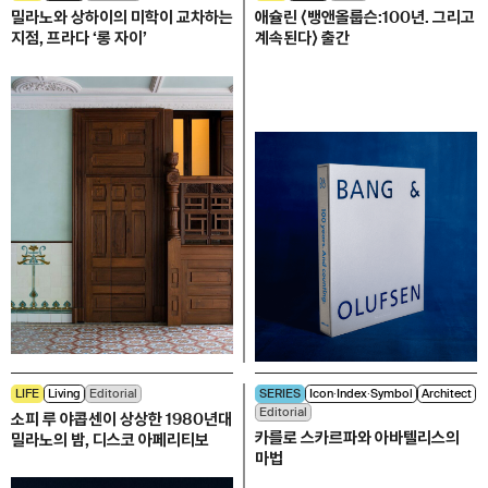
밀라노와 상하이의 미학이 교차하는
애슐린 ⟨뱅앤올룹슨:100년. 그리고
지점, 프라다 ‘롱 자이’
계속된다⟩ 출간
LIFE
Living
Editorial
SERIES
Icon∙Index∙Symbol
Architect
Editorial
소피 루 야콥센이 상상한 1980년대
카를로 스카르파와 아바텔리스의
밀라노의 밤, 디스코 아페리티보
마법