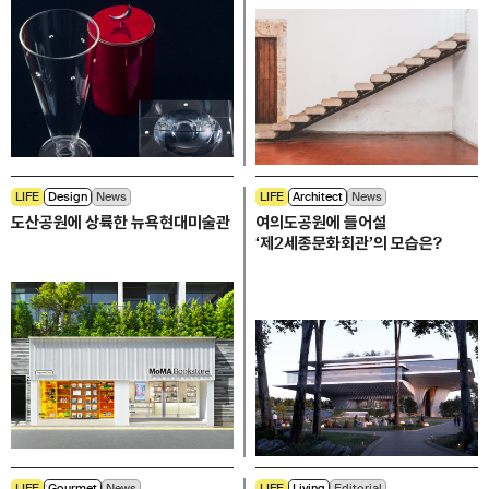
LIFE
Design
News
LIFE
Architect
News
도산공원에 상륙한 뉴욕현대미술관
여의도공원에 들어설
‘제2세종문화회관’의 모습은?
LIFE
Gourmet
News
LIFE
Living
Editorial