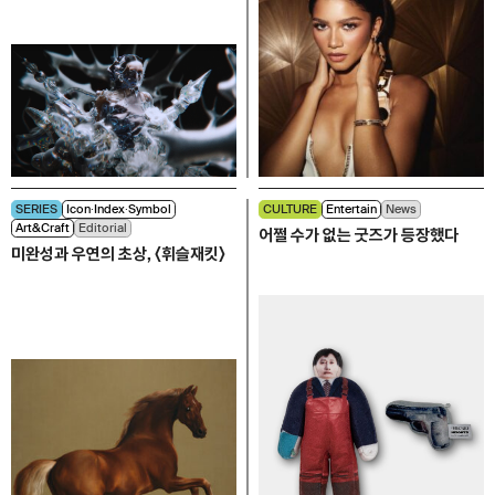
SERIES
Icon∙Index∙Symbol
CULTURE
Entertain
News
Art&Craft
Editorial
어쩔 수가 없는 굿즈가 등장했다
미완성과 우연의 초상, 〈휘슬재킷〉