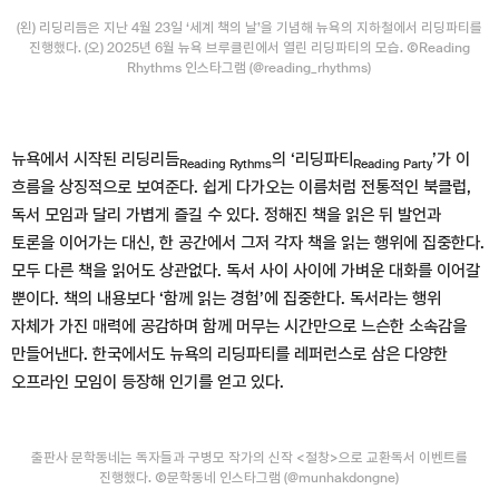
(왼) 리딩리듬은 지난 4월 23일 ‘세계 책의 날’을 기념해 뉴욕의 지하철에서 리딩파티를
진행했다. (오) 2025년 6월 뉴욕 브루클린에서 열린 리딩파티의 모습. ⒸReading
Rhythms 인스타그램 (@reading_rhythms)
뉴욕에서 시작된 리딩리듬
의 ‘리딩파티
’가 이
Reading Rythms
Reading Party
흐름을 상징적으로 보여준다. 쉽게 다가오는 이름처럼 전통적인 북클럽,
독서 모임과 달리 가볍게 즐길 수 있다. 정해진 책을 읽은 뒤 발언과
토론을 이어가는 대신, 한 공간에서 그저 각자 책을 읽는 행위에 집중한다.
모두 다른 책을 읽어도 상관없다. 독서 사이 사이에 가벼운 대화를 이어갈
뿐이다. 책의 내용보다 ‘함께 읽는 경험’에 집중한다. 독서라는 행위
자체가 가진 매력에 공감하며 함께 머무는 시간만으로 느슨한 소속감을
만들어낸다. 한국에서도 뉴욕의 리딩파티를 레퍼런스로 삼은 다양한
오프라인 모임이 등장해 인기를 얻고 있다.
출판사 문학동네는 독자들과 구병모 작가의 신작 <절창>으로 교환독서 이벤트를
진행했다. Ⓒ문학동네 인스타그램 (@munhakdongne)