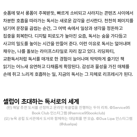
숏폼에 맞서 롱폼이 주목받듯, 빠르게 소비되고 사라지는 콘텐츠 사이에서
차분한 호흡을 따라가는 독서는 새로운 감각을 선사한다. 천천히 페이지를
넘기며 문장을 곱씹는 순간, 그 여백 속에서 일상과 생각을 정돈하고
집중을 회복한다. 디지털 피로도가 높아진 요즘, 독서는 숨을 가다듬고
사고의 밀도를 높이는 시간을 만들어 준다. 이런 이유로 독서는 덜어내며
채우는, 나를 돌보는 라이프스타일로 자리 잡고 있다. 리딩파티,
교환독서처럼 독서를 매개로 한 경험이 늘어나며 딱딱하게 즐기던 책
읽기는 어느새 유연하고 다채롭게 확장된다. 감성과 물성을 가진 매체를
손에 쥐고 느리게 호흡하는 일, 지금의 독서는 그 자체로 리프레시가 된다.
셀럽이 초대하는 독서로의 세계
(왼) 매달 추천 도서를 선정하고 온라인 북클럽을 진행하는 두아 리파. ⒸService95
Book Club 인스타그램 (@service95bookclub)
(오) 뉴욕 공립 도서관에서 도서와 함께하는 대담회를 연 모습. ⒸDua Lipa 인스타그램
(@dualipa)