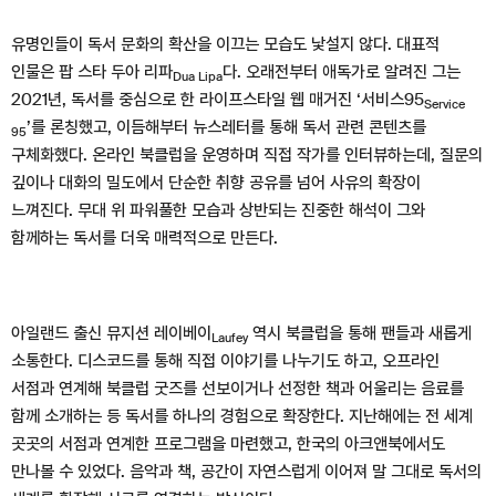
유명인들이 독서 문화의 확산을 이끄는 모습도 낯설지 않다. 대표적
인물은 팝 스타 두아 리파
다. 오래전부터 애독가로 알려진 그는
Dua Lipa
2021년, 독서를 중심으로 한 라이프스타일 웹 매거진 ‘서비스95
Service
’를 론칭했고, 이듬해부터 뉴스레터를 통해 독서 관련 콘텐츠를
95
구체화했다. 온라인 북클럽을 운영하며 직접 작가를 인터뷰하는데, 질문의
깊이나 대화의 밀도에서 단순한 취향 공유를 넘어 사유의 확장이
느껴진다. 무대 위 파워풀한 모습과 상반되는 진중한 해석이 그와
함께하는 독서를 더욱 매력적으로 만든다.
아일랜드 출신 뮤지션 레이베이
역시 북클럽을 통해 팬들과 새롭게
Laufey
소통한다. 디스코드를 통해 직접 이야기를 나누기도 하고, 오프라인
서점과 연계해 북클럽 굿즈를 선보이거나 선정한 책과 어울리는 음료를
함께 소개하는 등 독서를 하나의 경험으로 확장한다. 지난해에는 전 세계
곳곳의 서점과 연계한 프로그램을 마련했고, 한국의 아크앤북에서도
만나볼 수 있었다. 음악과 책, 공간이 자연스럽게 이어져 말 그대로 독서의