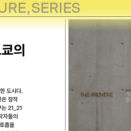
URE
,
SERIES
도쿄의
한 도시다.
인은 정작
 21_21
창작자들의
 호흡을