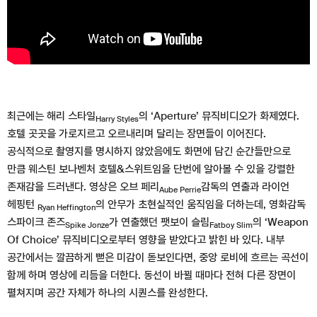
최근에는 해리 스타일
의 ‘Aperture’ 뮤직비디오가 화제였다.
Harry Styles
호텔 곳곳을 가로지르고 오르내리며 달리는 장면들이 이어진다.
공식적으로 촬영지를 명시하지 않았음에도 화면에 담긴 순간들만으로
만큼 웨스틴 보나벤처 호텔&스위트임을 단번에 알아볼 수 있을 강렬한
존재감을 드러낸다. 영상은 오브 페리
감독의 연출과 라이언
Aube Perrie
헤핑턴
의 안무가 초현실적인 움직임을 더하는데, 영화감독
Ryan Heffington
스파이크 존즈
가 연출했던 팻보이 슬림
의 ‘Weapon
Spike Jonze
Fatboy Slim
Of Choice’ 뮤직비디오로부터 영향을 받았다고 밝힌 바 있다. 내부
공간에서는 깔끔하게 뻗은 미감이 돋보인다면, 중앙 로비에 흐르는 곡선이
함께 하며 영상에 리듬을 더한다. 동선이 바뀔 때마다 전혀 다른 장면이
펼쳐지며 공간 자체가 하나의 시퀀스를 완성한다.