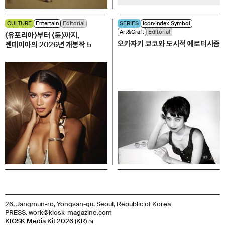
CULTURE
Entertain
Editorial
SERIES
Icon∙Index∙Symbol
Art&Craft
Editorial
〈유포리아〉부터 〈듄〉까지,
오카자키 쿄코와 도시적 에로티시즘
젠데이아의 2026년 개봉작 5
26, Jangmun-ro, Yongsan-gu, Seoul, Republic of Korea
PRESS. work@kiosk-magazine.com
KIOSK Media Kit 2026 (KR) ↘︎