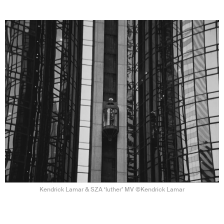
Kendrick Lamar & SZA ‘luther’ MV ©Kendrick Lamar