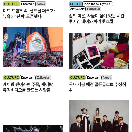
CULTURE
Entertain
News
SERIES
Icon∙Index∙Symbol
Art&Craft
Editorial
미드 프렌즈 속 ‘센트럴 퍼크’가
손의 여운, 사물이 살아 있는 시간:
뉴욕에 ‘진짜’ 오픈했다
루시엔 데이와 마가렛 호웰
CULTURE
Entertain
Editorial
CULTURE
Entertain
News
케이팝 팬이라면 주목, 케이팝
국내 개봉 예정 골든글로브 수상작
뮤직비디오를 만드는 사람들
4