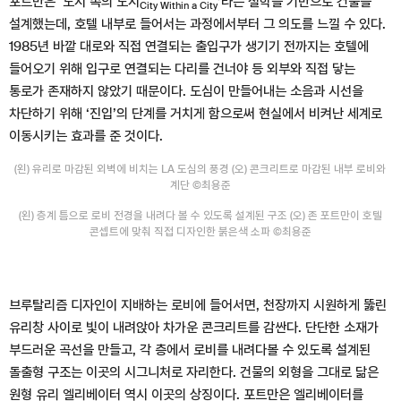
포트만은 ‘도시 속의 도시
’라는 철학을 기반으로 건물을
City Within a City
설계했는데, 호텔 내부로 들어서는 과정에서부터 그 의도를 느낄 수 있다.
1985년 바깥 대로와 직접 연결되는 출입구가 생기기 전까지는 호텔에
들어오기 위해 입구로 연결되는 다리를 건너야 등 외부와 직접 닿는
통로가 존재하지 않았기 때문이다. 도심이 만들어내는 소음과 시선을
차단하기 위해 ‘진입’의 단계를 거치게 함으로써 현실에서 비켜난 세계로
이동시키는 효과를 준 것이다.
(왼) 유리로 마감된 외벽에 비치는 LA 도심의 풍경 (오) 콘크리트로 마감된 내부 로비와
계단 ©최용준
(왼) 층계 틈으로 로비 전경을 내려다 볼 수 있도록 설계된 구조 (오) 존 포트만이 호텔
콘셉트에 맞춰 직접 디자인한 붉은색 소파 ©최용준
브루탈리즘 디자인이 지배하는 로비에 들어서면, 천장까지 시원하게 뚫린
유리창 사이로 빛이 내려앉아 차가운 콘크리트를 감싼다. 단단한 소재가
부드러운 곡선을 만들고, 각 층에서 로비를 내려다볼 수 있도록 설계된
돌출형 구조는 이곳의 시그니처로 자리한다. 건물의 외형을 그대로 닮은
원형 유리 엘리베이터 역시 이곳의 상징이다. 포트만은 엘리베이터를