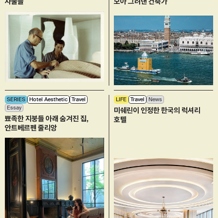
사물들
모아 그려낸 건축가
SERIES
Hotel Aesthetic
Travel
LIFE
Travel
News
Essay
미쉐린이 인정한 한국의 럭셔리
뾰족한 지붕들 아래 숨겨진 집,
호텔
안트베르펜 줄리앙