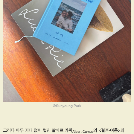
ⒸSunyoung Park
그러다 아무 기대 없이 펼친 알베르 카뮈
의 <결혼·여름>의
Albert Camus