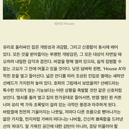
ⒸASI House
유리로 둘러싸인 집은 개방성과 과감함, 그리고 신중함이 동시에 배어
있다. 모든 것을 받아들이는 투명한 개방감은, 그 모든 대상이 자연일 때
오히려 내밀한 감각과 겹친다. 바깥을 향해 열려 있으되, 쉽게 침범할 수
없는 고요가 그 안에 머물고 있을 것이다. 낮은 담벼락 왼편, ‘House A’라
적힌 문을 열고 들어선다. 넓은 잔디를 따라 조성된 진입로 옆에는 새하얀
선베드가 가지런히 놓여 있다. 호퍼의 그림에서 보았을까? 선베드라는
특수한 의자가 앉는 기능보다는 어떤 상황을 촉발할 것만 같은 신호처럼
보인다. 열쇠를 돌려 열고 집의 한가운데로 들어서면, 반쯤 열린 흰 커튼
너머 유리 벽 가득 초록빛이 걸려 있는 극적인 풍경과 마주하게 된다.
바람결에 천천히 기울어지는 나뭇잎, 저마다 다른 흐름으로 뻗어나가는
얇은 가지들, 먼지처럼 가벼이 떠다니는 나비들, 간신히 뾰족함을 드러낸
산의 꼭대기. 잘 가꿔진 공간에 대한 감탄이 아니라, 응당 머물러야 할