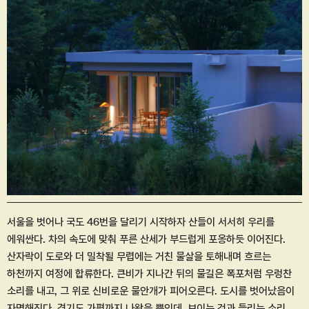
서울을 벗어나 국도 46번을 달리기 시작하자 산들이 서서히 우리를
에워싼다. 차의 속도에 맞춰 푸른 산세가 부드럽게 포옹하듯 이어진다.
산자락이 도로와 더 밀착될 무렵에는 거친 물살을 토해내며 흐르는
하천까지 여정에 합류한다. 큰비가 지나간 뒤의 물길은 폭포처럼 우렁찬
소리를 내고, 그 위로 신비로운 물안개가 피어오른다. 도시를 벗어났음이
자명해진다. 경기도 가평까지 나왔을 뿐인데, 보이는 것과 들리는 소리,