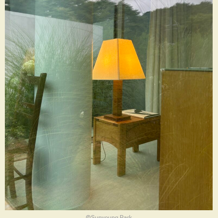
ⒸSunyoung Park