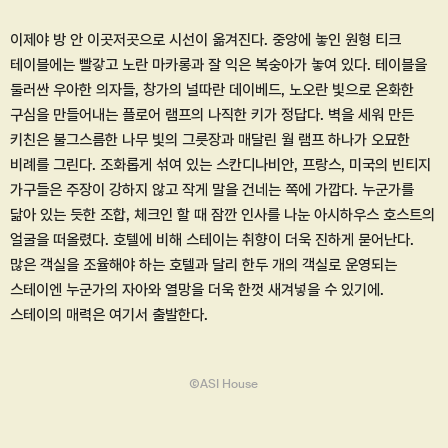
이제야 방 안 이곳저곳으로 시선이 옮겨진다. 중앙에 놓인 원형 티크
테이블에는 빨갛고 노란 마카롱과 잘 익은 복숭아가 놓여 있다. 테이블을
둘러싼 우아한 의자들, 창가의 널따란 데이베드, 노오란 빛으로 온화한
구심을 만들어내는 플로어 램프의 나직한 키가 정답다. 벽을 세워 만든
키친은 불그스름한 나무 빛의 그릇장과 매달린 월 램프 하나가 오묘한
비례를 그린다. 조화롭게 섞여 있는 스칸디나비안, 프랑스, 미국의 빈티지
가구들은 주장이 강하지 않고 작게 말을 건네는 쪽에 가깝다. 누군가를
닮아 있는 듯한 조합, 체크인 할 때 잠깐 인사를 나눈 아시하우스 호스트의
얼굴을 떠올렸다. 호텔에 비해 스테이는 취향이 더욱 진하게 묻어난다.
많은 객실을 조율해야 하는 호텔과 달리 한두 개의 객실로 운영되는
스테이엔 누군가의 자아와 열망을 더욱 한껏 새겨넣을 수 있기에.
스테이의 매력은 여기서 출발한다.
ⒸASI House