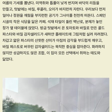
여름의 기세를 뽐낸다. 미역취와 톱풀이 낮게 번지며 바닥의 리듬을
만들고, 텃밭에는 바질, 루콜라, 오이가 바지런히 자란다. 우리보다 먼저
일어나 정원을 깨웠을 부지런한 공기가 그사이를 천천히 떠돈다. 스페인
시골의 작은 식당을 닮은 카페. 석재 타일이 둘린 벽난로, 분재가 놓인
창가 옆 테이블에 앉았다. 방금 텃밭에서 온 토마토와 바질로 만든 콜드
파스타와 바질 감자샐러드가 새하얀 플레이트에 그림처럼 실려 차려졌다.
차갑고 얇은 파스타의 산뜻한 산미가 아침의 감각을 부드럽게 깨우고,
바질 페스토로 버무린 감자샐러드는 묵직한 중심을 잡아준다. 화려하지
않지만 성급하지도 않은 조합, 이 집이 모든 선택에서 취하는 태도와
닮았다.