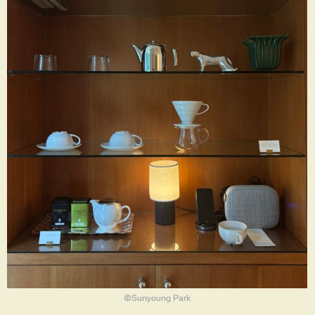
ⒸSunyoung Park