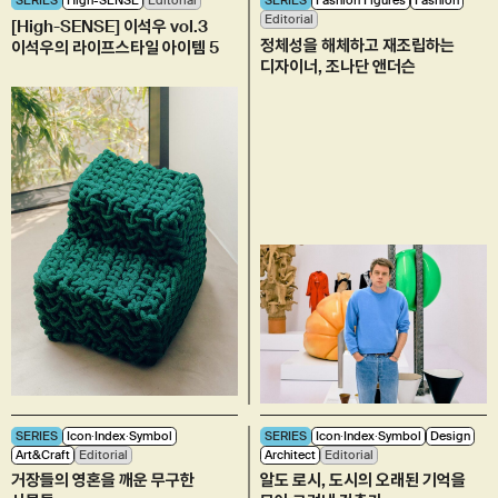
SERIES
High-SENSE
Editorial
SERIES
Fashion Figures
Fashion
Editorial
[High-SENSE] 이석우 vol.3
정체성을 해체하고 재조립하는
이석우의 라이프스타일 아이템 5
디자이너, 조나단 앤더슨
SERIES
Icon∙Index∙Symbol
SERIES
Icon∙Index∙Symbol
Design
Art&Craft
Editorial
Architect
Editorial
거장들의 영혼을 깨운 무구한
알도 로시, 도시의 오래된 기억을