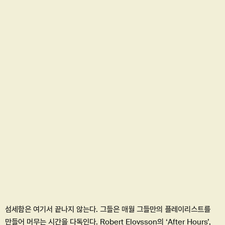
섬세함은 여기서 끝나지 않는다. 그들은 매월 그들만의 플레이리스트를
만들어 머무는 시간을 다독인다. Robert Elovsson의 ‘After Hours’,