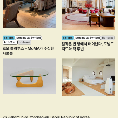
SERIES
Icon∙Index∙Symbol
SERIES
Icon∙Index∙Symbol
Editorial
Art&Craft
Editorial
걸작은 빈 방에서 태어난다, 도널드
호모 콜렉투스 – MoMA가 수집한
저드와 릭 루빈
사물들
26, Jangmun-ro, Yongsan-gu, Seoul, Republic of Korea