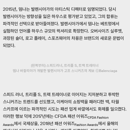
2015년, 뎀나는 발렌시아가의 아티스틱 디렉터로 임명되었다. 당시
발렌시아가는 방향성을 잃은 하우스로 평가받고 있었고, 그의 합류는
파격적인 선택으로 받아들여졌다. 발렌시아가에서 뎀나는 베트멍에서
실험하던 언어를 하우스 규모의 럭셔리로 확장한다. 오버사이즈 실루엣,
과장된 숄더, 로고 플레이, 스포츠웨어의 차용은 브랜드의 새로운 문법이
되었다.
(왼쪽부터) 스피드러너, 트리플 S, 트랙 트레이너
뎀나 바잘리아가 개발한 발렌시아가 고프 스니커즈의 계보 ⓒBalenciaga
스피드 러너, 트리플 S, 트랙 트레이너로 이어지는 지저분하고 투박한
스니커즈는 트렌드를 선도했고, 이케아의 쇼핑백을 패러디한 백, 타월
스카프에 이르는 파격적인 시도는 패션 업계 바깥에서도 화제를 일으켰다.
이러한 행보 덕에 2017년에는 CFDA 패션 어워즈
CFDA Fashion
에서 국제상을, 2018년 패션 어워즈
에서 올해의
Awards
Fashion Awards