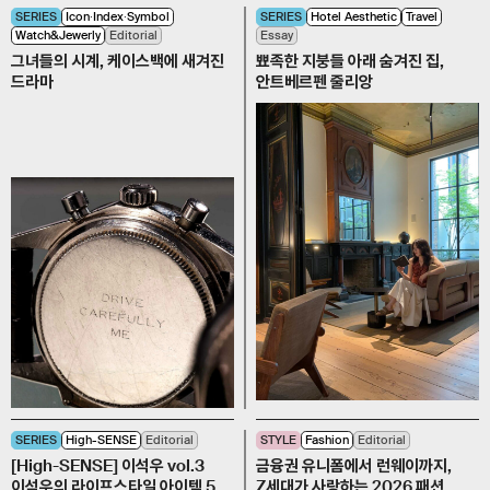
SERIES
Icon∙Index∙Symbol
SERIES
Hotel Aesthetic
Travel
Watch&Jewerly
Editorial
Essay
그녀들의 시계, 케이스백에 새겨진
뾰족한 지붕들 아래 숨겨진 집,
드라마
안트베르펜 줄리앙
SERIES
High-SENSE
Editorial
STYLE
Fashion
Editorial
[High-SENSE] 이석우 vol.3
금융권 유니폼에서 런웨이까지,
이석우의 라이프스타일 아이템 5
Z세대가 사랑하는 2026 패션