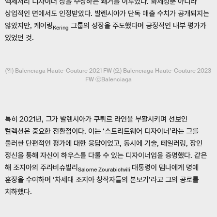
액세서리 디자이너 상을 수상하는 쾌거를 이루었다. 화제성뿐 아니라
상업적인 면에서도 인정받았다. 발렌시아가 단독 매출 수치가 공개되지는
않았지만, 케어링
그룹의 성장을 주도했다며 긍정적인 내부 평가가
Kering
있었던 것.
(왼) Balenciaga Haute-Couture 2021 FW (오) Balenciaga Haute-Couture 2023
FW ⓒBalenciaga
특히 2021년, 그가 발렌시아가 쿠튀르 라인을 부활시키며 선보인
컬렉션은 중요한 전환점이다. 이는 ‘스트리트웨어 디자이너’라는 그를
둘러싼 단편적인 평가에 대한 응답이었고, 동시에 기술, 테일러링, 장인
정신을 통해 자신이 하우스를 다룰 수 있는 디자이너임을 증명했다. 같은
해 조지아의 주라비슈빌리
대통령이 뎀나에게 명예
Salome Zourabichvili
훈장을 수여하며 ‘차세대 조지아 창작자들의 본보기’라고 그의 공로를
치하했다.