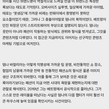
의미를 지닌 브랜드명이 역설적으로 느껴질 만큼 이 브랜드는 특정한
룩보다는 태도로 기억된다. 오버사이즈 실루엣, 일상복에 가까운 아이템,
때로는 ‘못생김’에 가까운 비례는 런웨이에서 환영받지 못하던
요소들이었기 때문. 그러나 그 충돌이야말로 뎀나의 목적이었다. 베트멍이
던진 파장은 단지 스트리트웨어의 부상으로 설명되지 않는다. 뎀나는
옷만이 아니라 패션이 작동하는 방식에도 권위와 형식을 벗겨냈고, 그것을
콘텐츠처럼 다루었다. 이 접근은 지금까지도 이어지는 선구적인 콘텐츠
마케팅 기법으로 여겨진다.
뎀나 바잘리아는 이렇게 익명성에 가까운 팀 운영, 비전통적인 쇼 장소,
협업의 남용에 가까운 전략 등 전통적인 패션쇼의 형식은 물론 이미지
생산 구조까지 뒤바꿨다. 이를 통해 그가 보여준 것은 새로운
룩이라기보다는 패션이 지금 어떤 시대의 욕망을 재현하는지에 대한
관찰로 해석된다. 2019년 그는 베트멍에서 공식적으로 물러난다. 그가
스스로 만든 레이블을 떠났다는 사실은 뎀나의 다음 챕터가 이미 훨씬 더
큰 하우스에 놓여 있음을 확인시키는 사건이었다.