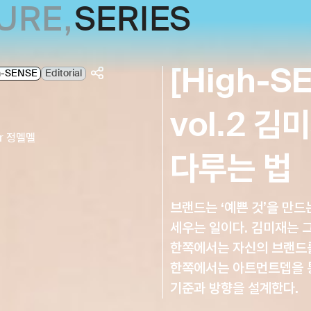
URE
,
SERIES
[High-S
h-SENSE
Editorial
vol.2 
er
정멜멜
다루는 법
브랜드는 ‘예쁜 것’을 만드
세우는 일이다. 김미재는 그
한쪽에서는 자신의 브랜드를
한쪽에서는 아트먼트뎁을 
기준과 방향을 설계한다.