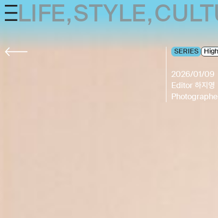
LIFE
,
STYLE
,
CULT
Skip
to
SERIES
Hig
content
2026/01/09
Editor
하지영
Photograph