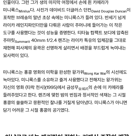
인물이다. 그런 그가 생의 마지막 여정에서 손에 쥔 카메라가
미니룩스
다. 사진가 데이비드 더글러스 던컨
이
Minilux
David Douglas Duncan
포착한 브레송의 말년 초상 속에는 미니룩스가 들려 있다. 반세기 넘게
라이카 레인지파인더만을 다뤄온 사람이 주머니에 들어가는 이 작은
도구를 사용했다는 것이 성능을 증명한다. 티타늄 컴팩트 보디에 압축된
주마릿
40mm f/2.4 렌즈는 라이카 특유의 입체감을 그대로
Summarit
재현해 피사체의 윤곽은 선명하게 살리면서 배경을 부드럽게 녹여내는
묘사력이 있다.
미니룩스는 홍콩 영화의 미학을 완성한 왕가위
의 시선에도
Wong Kar Wai
녹아있다. 미니룩스를 소유하고 즐겨 사용했다고 전해지는 왕가위는
자신의 영화 〈타락 천사〉(1995)에서 금성무
의 손에 이 카메라를
金城武
들려주었다고 한다. 렌즈에 맺힌 밤의 번짐과 정서적인 색채는 그 시절
홍콩의 쓸쓸하고 몽환적인 찰나를 거칠게 담아냈다. 미니룩스가 아니면
담기 어려운 그 시절 홍콩의 공기였다.