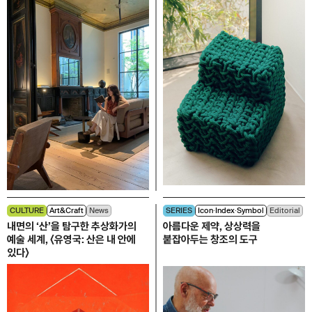
CULTURE
Art&Craft
News
SERIES
Icon∙Index∙Symbol
Editorial
내면의 ‘산’을 탐구한 추상화가의
아름다운 제약, 상상력을
예술 세계, 〈유영국: 산은 내 안에
붙잡아두는 창조의 도구
있다〉