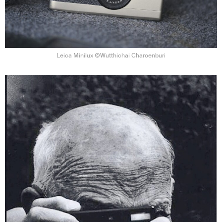
Leica Minilux ⒸWutthichai Charoenburi