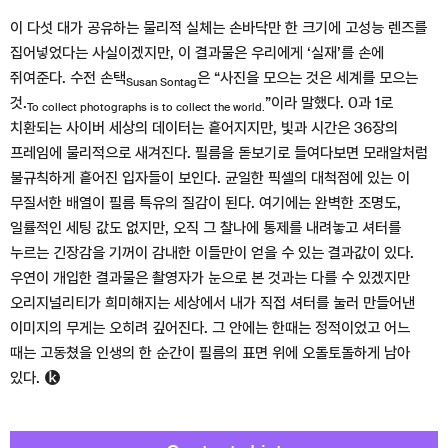
이 다섯 대가 공유하는 물리적 실체는 손바닥만 한 크기에 고성능 렌즈를
집어넣었다는 사실이겠지만, 이 결과물은 우리에게 ‘실재’를 손에
쥐여준다. 수전 손택
은 “사진을 모으는 것은 세계를 모으는
Susan Sontag
것.
”이라 말했다. 0과 1로
To collect photographs is to collect the world.
치환되는 사이버 세상의 데이터는 흩어지지만, 빛과 시간은 36장의
프레임에 물리적으로 새겨진다. 필름을 돋보기로 들여다보면 모래알처럼
불규칙하게 흩어진 입자들이 보인다. 균일한 픽셀의 대척점에 있는 이
무질서한 배열이 필름 특유의 질감이 된다. 여기에는 완벽한 조명도,
일률적인 세팅 값도 없지만, 오직 그 찰나에 통제를 내려놓고 셔터를
누르는 긴장감을 기꺼이 감내한 이들만이 얻을 수 있는 결과값이 있다.
우연이 개입한 결과물은 촬영자가 눈으로 본 것과는 다를 수 있겠지만
오리지널리티가 희미해지는 세상에서 내가 직접 셔터를 눌러 만들어낸
이미지의 무게는 오히려 깊어진다. 그 안에는 한때는 정적이었고 어느
때는 고동쳤을 인생의 한 순간이 필름의 표면 위에 오돌토돌하게 남아
있다.