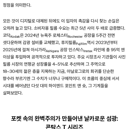
정점을 의미한다.
모든 것이 디지털로 대체된 뒤에도 이 입자의 촉감을 다시 찾는 손길은
오히려 늘고 있다. 소비자용 필름 수요는 최근 5년 사이 두 배로 급증했다.
코닥
은 2024년 뉴욕주 로체스터
공장을 5주간 전면
Kodak
Rochester
셧다운하며 감광 설비를 교체했고, 후지필름
역시 2023년부터
Fujifilm
2025년에 걸쳐 아시가라
공장 인스탁스
라인에 총 95억 엔
Ashigara
Instax
이상을 투입하며 공격적으로 투자하고 있다. 주요 시장조사 기관들이 사진
필름 시장의 연평균 성장률을 4~5%로 추산하며 그 주역으로
18~30세의 젊은 층을 지목하는 지금, 아날로그로의 회귀를 단순한
향수라 부르기엔 그 수치가 너무나 구체적이다. 이 흐름의 중심에 서서
시대를 베어냈던 다섯 대의 하이엔드 포인트 앤 슛, 그 기계들을
살펴보았다.
포켓 속의 완벽주의가 만들어낸 날카로운 섬광:
콘탁스 T 시리즈