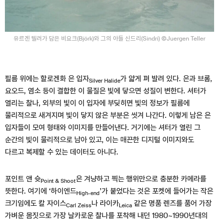
유르겐 텔러가 담은 비요크(Björk)와 그의 아들 신드리(Sindri) ⒸJuergen Teller
필름 위에는 할로겐화 은 입자
가 얇게 펴 발려 있다. 은과 브롬,
Silver Halide
요오드, 염소 등이 결합한 이 물질은 빛에 닿으면 성질이 변한다. 셔터가
열리는 찰나, 외부의 빛이 이 입자에 부딪히면 빛의 정보가 필름에
물리적으로 새겨지며 빛이 닿지 않은 부분은 씻겨 나간다. 이렇게 남은 은
입자들이 모여 형태와 이미지를 만들어낸다. 거기에는 셔터가 열린 그
순간의 빛이 물리적으로 남아 있고, 이는 매끈한 디지털 이미지와도
다르고 복제할 수 있는 데이터도 아니다.
포인트 앤 슛
은 겨냥하고 찍는 행위만으로 충분한 카메라를
Point & Shoot
뜻한다. 여기에 ‘하이엔드
’가 붙었다는 것은 포켓에 들어가는 작은
High-end
크기임에도 칼 자이스
나 라이카
같은 명품 렌즈를 품어 가장
Carl Zeiss
Leica
가벼운 몸짓으로 가장 날카로운 찰나를 포착해 내던 1980~1990년대의