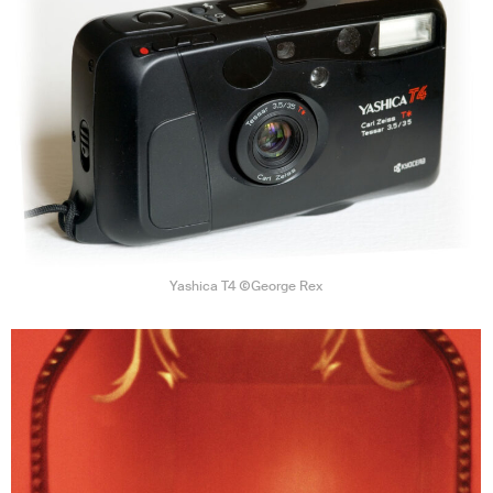
Yashica T4 ⒸGeorge Rex