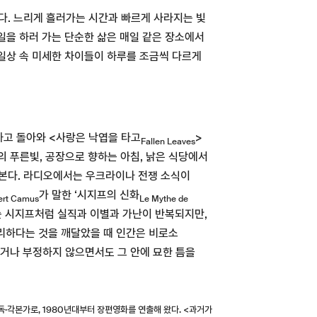
다. 느리게 흘러가는 시간과 빠르게 사라지는 빛
 일을 하러 가는 단순한 삶은 매일 같은 장소에서
 일상 속 미세한 차이들이 하루를 조금씩 다르게
하고 돌아와 <사랑은 낙엽을 타고
>
Fallen Leaves
방의 푸른빛, 공장으로 향하는 아침, 낡은 식당에서
라본다. 라디오에서는 우크라이나 전쟁 소식이
가 말한 ‘시지프의 신화
ert Camus
Le Mythe de
는 시지프처럼 실직과 이별과 가난이 반복되지만,
합리하다는 것을 깨달았을 때 인간은 비로소
거나 부정하지 않으면서도 그 안에 묘한 틈을
화감독·각본가로, 1980년대부터 장편영화를 연출해 왔다. <과거가