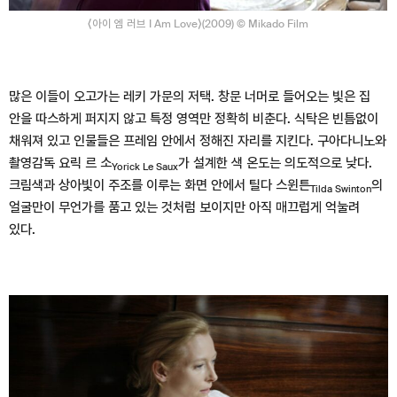
⟨아이 엠 러브 I Am Love⟩(2009) © Mikado Film
많은 이들이 오고가는 레키 가문의 저택. 창문 너머로 들어오는 빛은 집
안을 따스하게 퍼지지 않고 특정 영역만 정확히 비춘다. 식탁은 빈틈없이
채워져 있고 인물들은 프레임 안에서 정해진 자리를 지킨다. 구아다니노와
촬영감독 요릭 르 소
가 설계한 색 온도는 의도적으로 낮다.
Yorick Le Saux
크림색과 상아빛이 주조를 이루는 화면 안에서 틸다 스윈튼
의
Tilda Swinton
얼굴만이 무언가를 품고 있는 것처럼 보이지만 아직 매끄럽게 억눌려
있다.