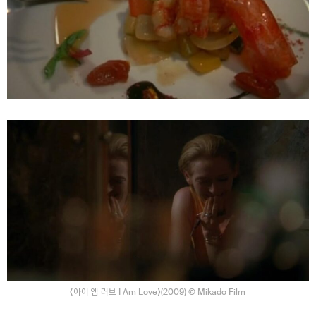
⟨아이 엠 러브 I Am Love⟩(2009) © Mikado Film