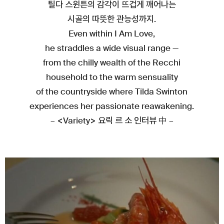
틸다 스윈튼의 감각이 뜨겁게 깨어나는
시골의 따뜻한 관능성까지.
Even within I Am Love,
he straddles a wide visual range —
from the chilly wealth of the Recchi
household to the warm sensuality
of the countryside where Tilda Swinton
experiences her passionate reawakening.
– <Variety> 요릭 르 소 인터뷰 中 –