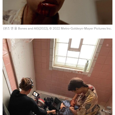
⟨본즈 앤 올 Bones and All⟩(2022), © 2022 Metro-Goldwyn-Mayer Pictures Inc.