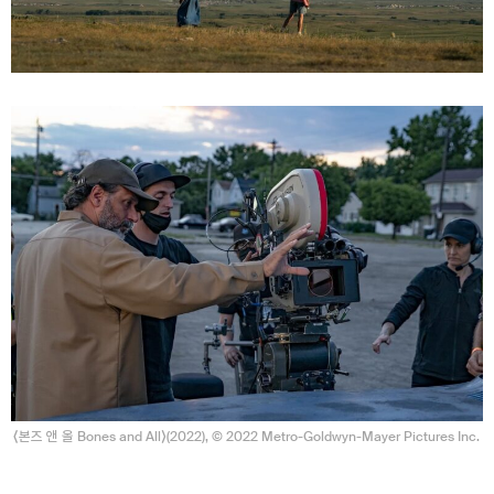
⟨본즈 앤 올 Bones and All⟩(2022), © 2022 Metro-Goldwyn-Mayer Pictures Inc.