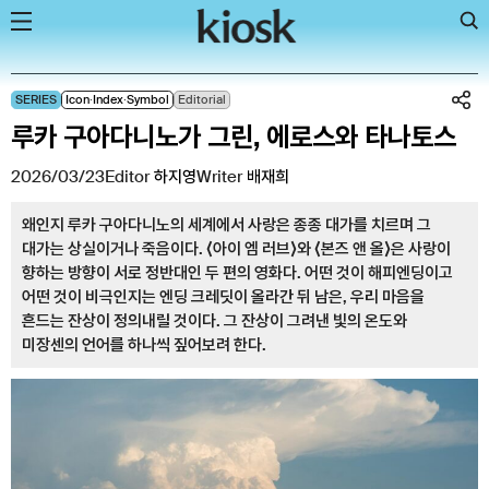
Skip
SERIES
Icon∙Index∙Symbol
Editorial
to
루카 구아다니노가 그린, 에로스와 타나토스
content
2026/03/23
Editor
하지영
Writer
배재희
왜인지 루카 구아다니노의 세계에서 사랑은 종종 대가를 치르며 그
대가는 상실이거나 죽음이다. ⟨아이 엠 러브⟩와 ⟨본즈 앤 올⟩은 사랑이
향하는 방향이 서로 정반대인 두 편의 영화다. 어떤 것이 해피엔딩이고
어떤 것이 비극인지는 엔딩 크레딧이 올라간 뒤 남은, 우리 마음을
흔드는 잔상이 정의내릴 것이다. 그 잔상이 그려낸 빛의 온도와
미장센의 언어를 하나씩 짚어보려 한다.