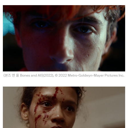
⟨본즈 앤 올 Bones and All⟩(2022), © 2022 Metro-Goldwyn-Mayer Pictures Inc.