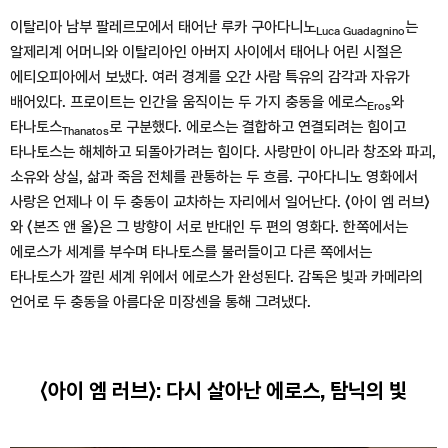
이탈리아 남부 팔레르모에서 태어난 루카 구아다니노
는
Luca Guadagnino
알제리계 어머니와 이탈리아인 아버지 사이에서 태어나 어린 시절은
에티오피아에서 보냈다. 여러 경계를 오간 사람 특유의 감각과 자유가
배어있다. 프로이트는 인간을 움직이는 두 가지 충동을 에로스
와
Eros
타나토스
로 구분했다. 에로스는 결합하고 연결되려는 힘이고
Thanatos
타나토스는 해체하고 되돌아가려는 힘이다. 사랑만이 아니라 창조와 파괴,
소유와 상실, 삶과 죽음 전체를 관통하는 두 흐름. 구아다니노 영화에서
사랑은 언제나 이 두 충동이 교차하는 자리에서 일어난다. ⟨아이 엠 러브⟩
와 ⟨본즈 앤 올⟩은 그 방향이 서로 반대인 두 편의 영화다. 한쪽에서는
에로스가 세계를 부수며 타나토스를 불러들이고 다른 쪽에서는
타나토스가 깔린 세계 위에서 에로스가 완성된다. 감독은 빛과 카메라의
언어로 두 충동을 아름다운 미장센을 통해 그려냈다.
⟨아이 엠 러브
⟩
: 다시 살아난 에로스, 탐닉의 빛